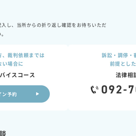
記入し、当所からの折り返し確認をお待ちいただ
い。
方、裁判依頼までは
訴訟・調停・
ない場合に
前提とし
バイスコース
法律相
イン予約
談