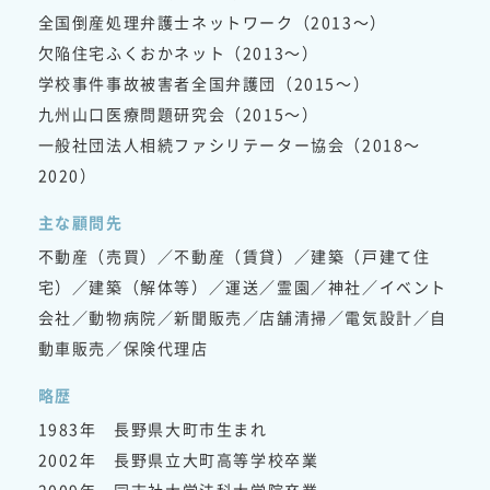
全国倒産処理弁護士ネットワーク（2013～）
欠陥住宅ふくおかネット（2013～）
学校事件事故被害者全国弁護団（2015～）
九州山口医療問題研究会（2015～）
一般社団法人相続ファシリテーター協会（2018～
2020）
主な顧問先
不動産（売買）／不動産（賃貸）／建築（戸建て住
宅）／建築（解体等）／運送／霊園／神社／イベント
会社／動物病院／新聞販売／店舗清掃／電気設計／自
動車販売／保険代理店
略歴
1983年 長野県大町市生まれ
2002年 長野県立大町高等学校卒業
2009年 同志社大学法科大学院卒業